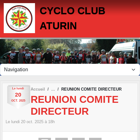
Panneau de gestion des cookies
CYCLO CLUB
ATURIN
Le
lundi
Accueil
REUNION COMITE DIRECTEUR
20
REUNION COMITE
OCT.
2025
DIRECTEUR
Le
lundi
20
oct.
2025
à 18h