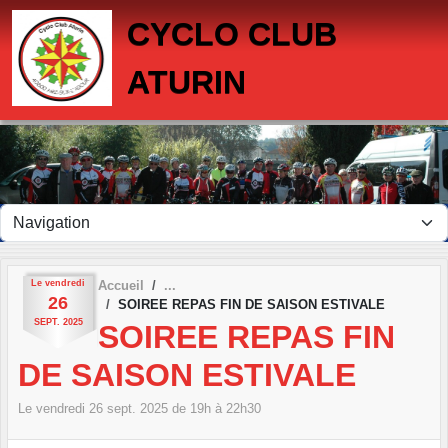
Panneau de gestion des cookies
CYCLO CLUB
ATURIN
Le
vendredi
Accueil
26
SOIREE REPAS FIN DE SAISON ESTIVALE
SEPT.
2025
SOIREE REPAS FIN
DE SAISON ESTIVALE
Le
vendredi
26
sept.
2025
de 19h à 22h30