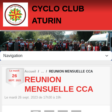
Panneau de gestion des cookies
CYCLO CLUB
ATURIN
Le
mardi
Accueil
REUNION MENSUELLE CCA
26
REUNION
SEPT.
2023
MENSUELLE CCA
Le
mardi
26
sept.
2023
de 17h30 à 19h