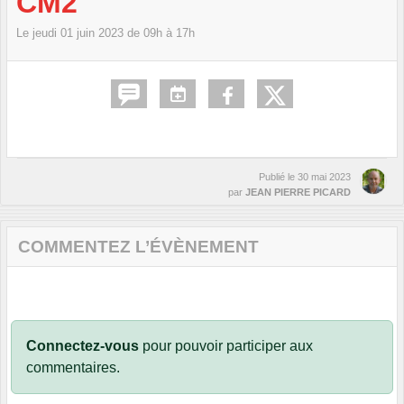
CM2
Le
jeudi
01
juin
2023
de 09h à 17h
Publié le
30 mai 2023
par
JEAN PIERRE PICARD
COMMENTEZ L’ÉVÈNEMENT
Connectez-vous
pour pouvoir participer aux
commentaires.