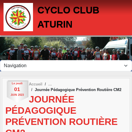
Panneau de gestion des cookies
CYCLO CLUB
ATURIN
Le
jeudi
Accueil
01
Journée Pédagogique Prévention Routière CM2
JUIN
2023
JOURNÉE
PÉDAGOGIQUE
PRÉVENTION ROUTIÈRE